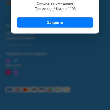
Скидка за ожидание
Промокод / Купон 1108
Интернет магазин Астел / Astel.by
Закрыть
Поддержка
+37529 3-901-903
+37529 577-88-64
Пн-Пт: 9.00-18.00
Поддержка в мессенджере
Мы в сети