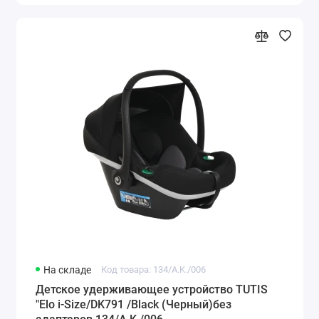
На складе
Код товара: 134/A.K./006
Детское удерживающее устройство TUTIS
"Elo i-Size/DK791 /Black (Черный)без