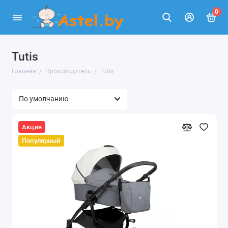
0
Tutis
Главная
Производитель
Tutis
Акция
Популярный