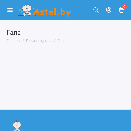
0
Гала
Главная
Производитель
Гала