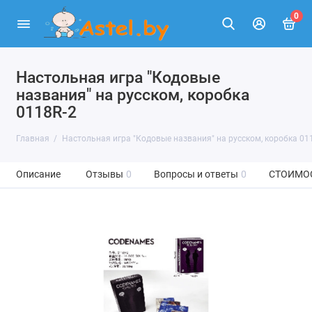
0
Настольная игра "Кодовые
названия" на русском, коробка
0118R-2
Главная
Настольная игра "Кодовые названия" на русском, коробка 01
Описание
Отзывы
0
Вопросы и ответы
0
СТОИМО