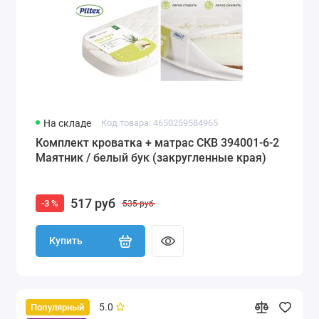
На складе
Код товара: 4650259584965
Комплект кроватка + матрас СКВ 394001-6-2
Маятник / белый бук (закругленные края)
517 руб
-3 %
535 руб
Купить
5.0
Популярный