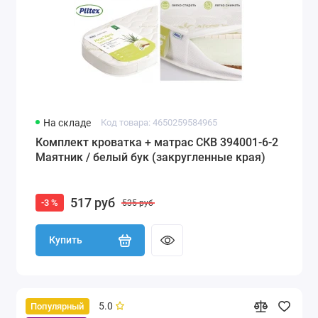
На складе
Код товара: 4650259584965
Комплект кроватка + матрас СКВ 394001-6-2
Маятник / белый бук (закругленные края)
517 руб
-3 %
535 руб
Купить
5.0
Популярный