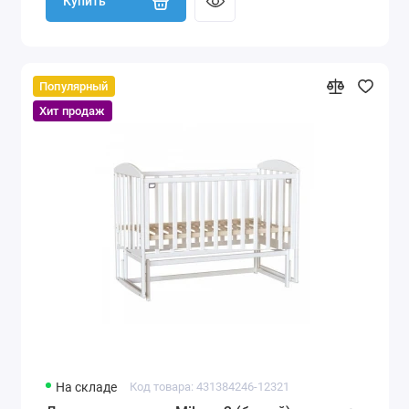
Купить
Популярный
Хит продаж
На складе
Код товара: 431384246-12321