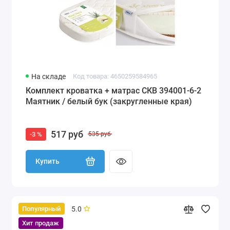
На складе
Код товара: 4650259584965
Комплект кроватка + матрас СКВ 394001-6-2
Маятник / белый бук (закругленные края)
517 руб
-3 %
535 руб
Купить
5.0
Популярный
Хит продаж