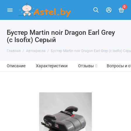
0
Бустер Martin noir Dragon Earl Grey
(с Isofix) Серый
Главная
Автокресла
Бустер Martin noir Dragon Earl Grey (с Isofix) Сер
Описание
Характеристики
Отзывы
0
Вопросы и о