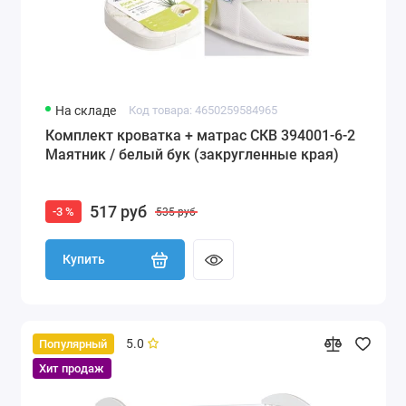
На складе
Код товара: 4650259584965
Комплект кроватка + матрас СКВ 394001-6-2
Маятник / белый бук (закругленные края)
517 руб
-3 %
535 руб
Купить
5.0
Популярный
Хит продаж