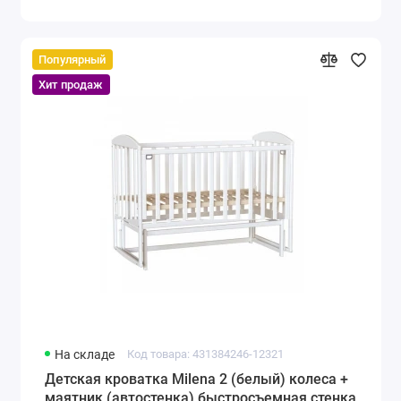
Популярный
Хит продаж
На складе
Код товара: 431384246-12321
Детская кроватка Milena 2 (белый) колеса +
маятник (автостенка) быстросъемная стенка