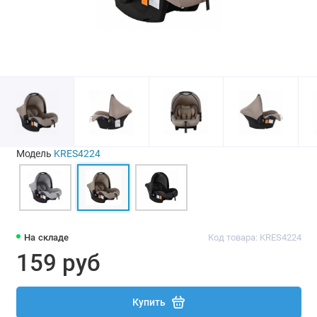
Модель
KRES4224
На складе
Код товара: KRES4224
159 руб
Купить