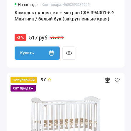
На складе
Код товара: 4650259584965
Комплект кроватка + матрас СКВ 394001-6-2
Маятник / белый бук (закругленные края)
517 руб
-3 %
535 руб
Купить
5.0
Популярный
Хит продаж