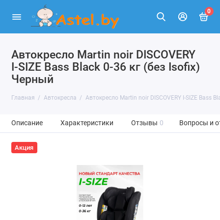
0
Автокресло Martin noir DISCOVERY
I-SIZE Bass Black 0-36 кг (без Isofix)
Черный
Главная
Автокресла
Автокресло Martin noir DISCOVERY I-SIZE Bass Bla
Описание
Характеристики
Отзывы
0
Вопросы и о
Акция