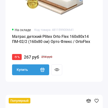
На складе
Код товара: 4811599006641
Матрас детский Plitex Orto Flex 160х80х14
ПМ-02/2 (160х80 см) Орто Флекс / OrtoFlex
267 руб
-9 %
294 руб
Купить
Популярный