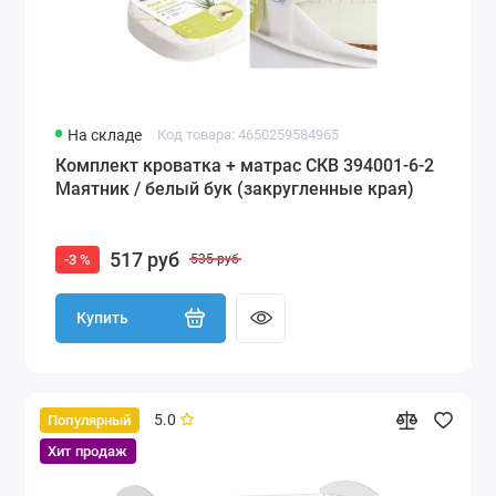
На складе
Код товара: 4650259584965
Комплект кроватка + матрас СКВ 394001-6-2
Маятник / белый бук (закругленные края)
517 руб
-3 %
535 руб
Купить
5.0
Популярный
Хит продаж