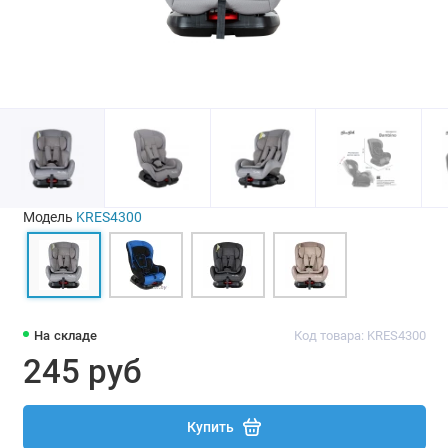
Модель
KRES4300
На складе
Код товара: KRES4300
245 руб
Купить