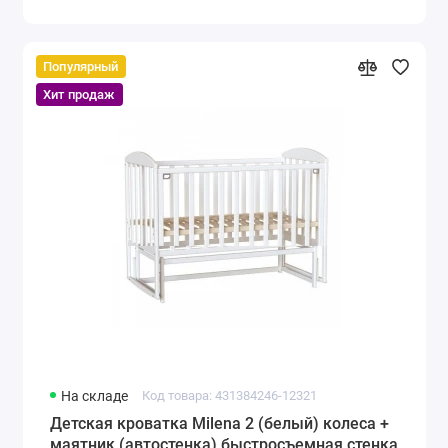
Популярный
Хит продаж
На складе
Код товара: 431384246-12321
Детская кроватка Milena 2 (белый) колеса +
маятник (автостенка) быстросъемная стенка