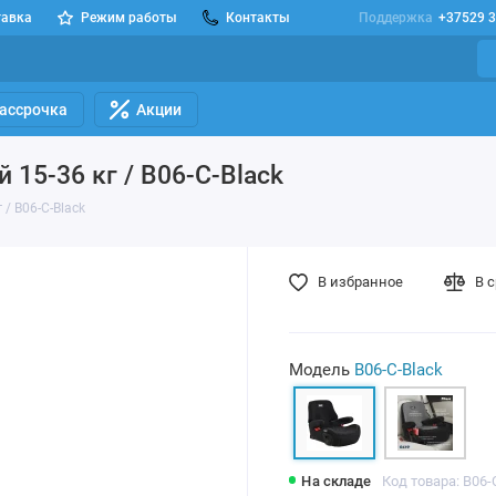
тавка
Режим работы
Контакты
Поддержка
+37529 3
Рассрочка
Акции
 15-36 кг / B06-C-Black
 / B06-C-Black
В избранное
В 
Модель
B06-C-Black
На складе
Код товара: B06-