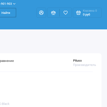
-901-903
Корзина
0
Найти
0 руб
Pituso
сравнение
Производитель
C-Black