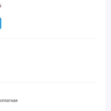
б
сплатная
: