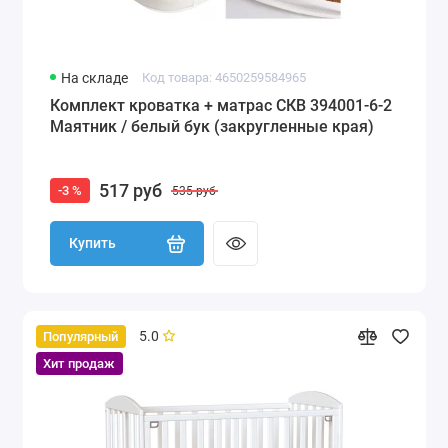
На складе
Код товара: 4650259584965
Комплект кроватка + матрас СКВ 394001-6-2
Маятник / белый бук (закругленные края)
517 руб
-3 %
535 руб
Купить
5.0
Популярный
Хит продаж