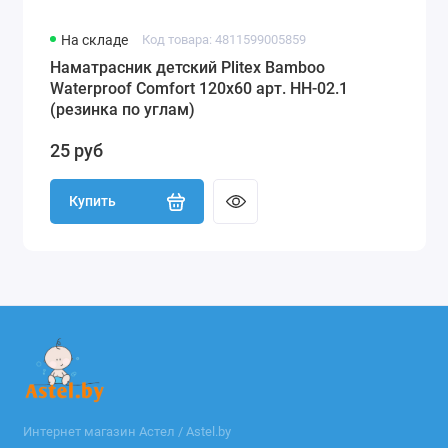
На складе
Код товара: 4811599005859
Наматрасник детский Plitex Bamboo
Waterproof Comfort 120х60 арт. НН-02.1
(резинка по углам)
25 руб
Купить
Интернет магазин Астел / Astel.by