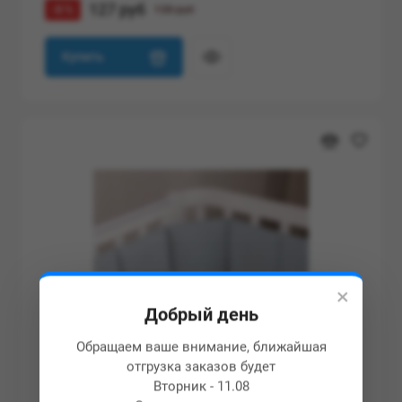
127 руб
-8 %
138 руб
Купить
×
Добрый день
Обращаем ваше внимание, ближайшая
отгрузка заказов будет
Вторник - 11.08