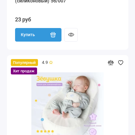
(силиконовый) 56/007
23 руб
Купить
4.9
Популярный
Хит продаж