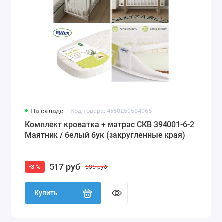
На складе
Код товара: 4650259584965
Комплект кроватка + матрас СКВ 394001-6-2
Маятник / белый бук (закругленные края)
517 руб
-3 %
535 руб
Купить