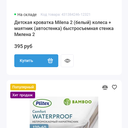
На складе
Код товара: 431384246-12321
Детская кроватка Milena 2 (белый) колеса +
маятник (автостенка) быстросъемная стенка
Милена 2
395 руб
Купить
Популярный
Хит продаж