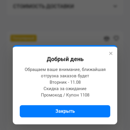
СТОИМОСТЬ ДОСТАВКИ
Популярный
×
Добрый день
Обращаем ваше внимание, ближайшая
отгрузка заказов будет
Вторник - 11.08
Скидка за ожидание
Промокод / Купон 1108
Закрыть