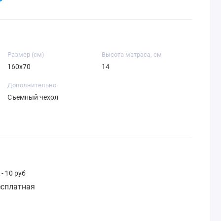
Размер (см)
Высота матраса, см
160х70
14
Дополнительно
Съемный чехол
- 10 руб
сплатная
: