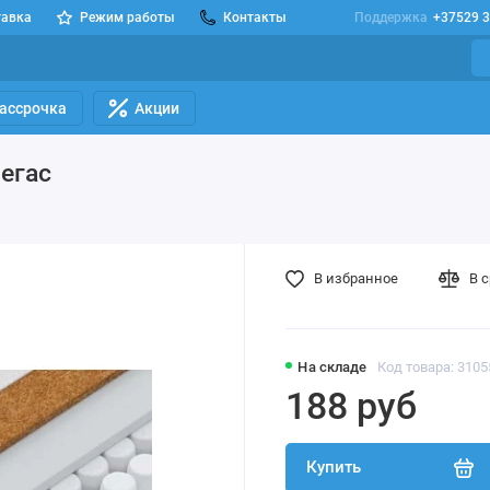
тавка
Режим работы
Контакты
Поддержка
+37529 3
Рассрочка
Акции
егас
В избранное
В 
На складе
Код товара: 3105
188 руб
Купить