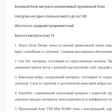
Базовый блок матраса независимый пружинный блок
Нагрузка на одно спальное место до (кг) 80
Жесткость средний/среднежесткий
Высота матраса (см) 14
1. Чехол Silver Dream: чехол из мягкой трикотажной ткани п
будет спокойным и глубоким. Съемная конструкция обеспечивае
2. Geo Tex: материал, состоящий из спрессованных волокон. П
снижения трения чехла о верхний настилочный слой, продляя 
3. Кокосовая койра: натуральный материал, состоящий из спре
латексом. Слои из прочной и долговечной кокосовой койры ис
4. Smartflex: современный эластичный материал с пористой ст
строение придает материалу вентилируемость и комфортную у
5. Пружинный блок TFK Mini R1000: блок с конструкцией, иде