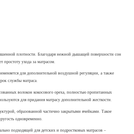
овышенной плотности. Благодаря нежной дышащей поверхности сон
т простоту ухода за матрасом.
рименяется для дополнительной воздушной регуляции, а также
срок службы матраса.
ссованных волокон кокосового ореха, полностью пропитанных
пользуются для придания матрасу дополнительной жесткости.
руктурой, образованной частично закрытыми ячейками. Такое
пругость одновременно.
ально подходящей для детских и подростковых матрасов –