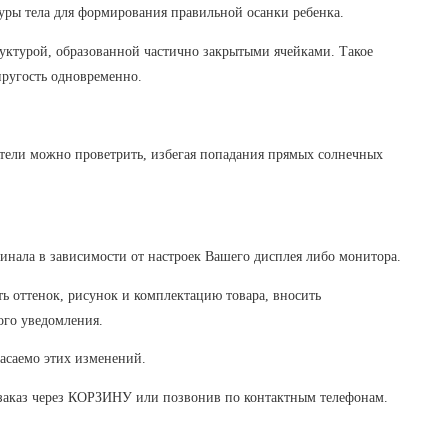
туры тела для формирования правильной осанки ребенка.
руктурой, образованной частично закрытыми ячейками. Такое
пругость одновременно.
нители можно проветрить, избегая попадания прямых солнечных
гинала в зависимости от настроек Вашего дисплея либо монитора.
ть оттенок, рисунок
и
комплектацию товара, вносить
ого уведомления.
касаемо этих изменений.
 заказ через КОРЗИНУ или позвонив по контактным телефонам.