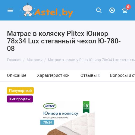
0
Матрас в коляску Plitex Юниор
78х34 Lux стеганный чехол Ю-780-
08
Главная
Матрасы
Матрас в коляску Plitex Юниор 78х34 Lux стеганн
Описание
Характеристики
Отзывы
0
Вопросы и о
Популярный
Хит продаж