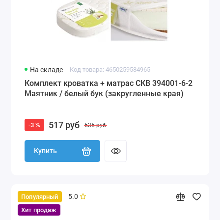
На складе
Код товара: 4650259584965
Комплект кроватка + матрас СКВ 394001-6-2
Маятник / белый бук (закругленные края)
517 руб
-3 %
535 руб
Купить
5.0
Популярный
Хит продаж