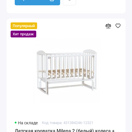
Популярный
Хит продаж
На складе
Код товара: 431384246-12321
Детская кроватка Milena 2 (белый) колеса +