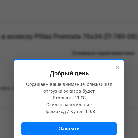
 коляску Plitex Premiata 76х34 (П-780-08)
Основные характеристики
×
Дополнительно
Добрый день
Обращаем ваше внимание, ближайшая
ойра, латекс
отгрузка заказов будет
Вторник - 11.08
Скидка за ожидание
Промокод / Купон 1108
Закрыть