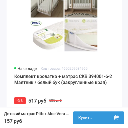
На складе
Код товара: 4650259584965
Комплект кроватка + матрас СКВ 394001-6-2
Маятник / белый бук (закругленные края)
517 руб
-3 %
535 руб
Детский матрас Plitex Aloe Vera Semi Oval 119х60х11 АВ-20/2 (с закругленными углами 120х60)
Купить
Купить
157 руб