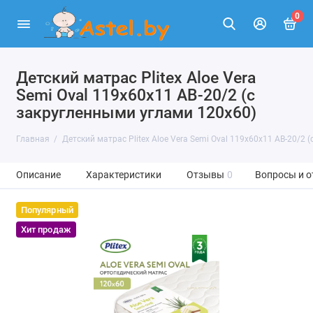
0
Детский матрас Plitex Aloe Vera
Semi Oval 119х60х11 АВ-20/2 (с
закругленными углами 120х60)
Главная
Детский матрас Plitex Aloe Vera Semi Oval 119х60х11 АВ-20/2 
Описание
Характеристики
Отзывы
0
Вопросы и о
Популярный
Хит продаж