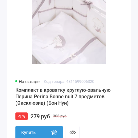
На складе
Код товара: 4811599006320
Комплект в кроватку круглую-овальную
Перина Perina Bonne nuit 7 предметов
(Эксклюзив) (Бон Нуи)
279 руб
-9 %
308 руб
Купить