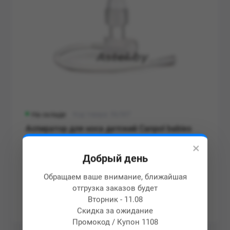
На складе
Код товара: 56/007
Аспиратор для носа детский Canpol babies
(силиконовый) 56/007
×
Добрый день
23 руб
Обращаем ваше внимание, ближайшая
отгрузка заказов будет
Купить
Вторник - 11.08
Скидка за ожидание
Промокод / Купон 1108