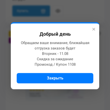
Купить
×
Добрый день
4.9
Популярный
Хит продаж
Обращаем ваше внимание, ближайшая
отгрузка заказов будет
Вторник - 11.08
Скидка за ожидание
Промокод / Купон 1108
Закрыть