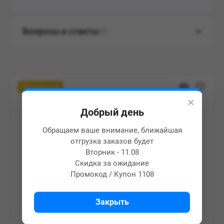
Вопросы и ответы
0
Популярный
×
Добрый день
Обращаем ваше внимание, ближайшая
отгрузка заказов будет
Вторник - 11.08
Скидка за ожидание
Промокод / Купон 1108
Закрыть