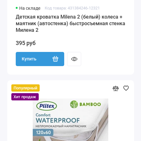
На складе
Код товара: 431384246-12321
Детская кроватка Milena 2 (белый) колеса +
маятник (автостенка) быстросъемная стенка
Милена 2
395 руб
Купить
Популярный
Хит продаж