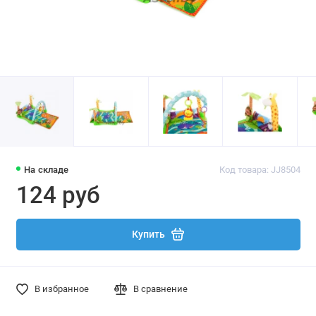
На складе
Код товара: JJ8504
124 руб
Купить
В избранное
В сравнение