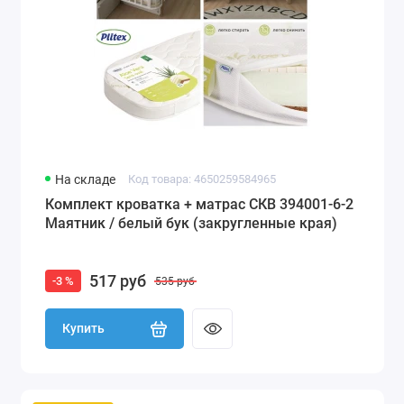
На складе
Код товара: 4650259584965
Комплект кроватка + матрас СКВ 394001-6-2
Маятник / белый бук (закругленные края)
517 руб
-3 %
535 руб
Купить