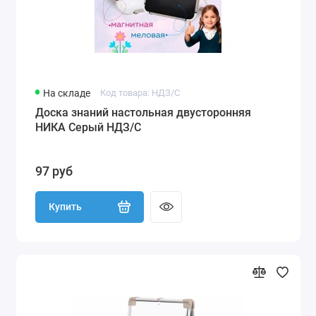
Музыка (синтезатор)
Стол и стульчик детские
Доска для рисования / мольберт
На складе
Код товара: НДЗ/С
Хранение игрушек
Доска знаний настольная двусторонняя
НИКА Серый НДЗ/С
Настольные игры
97 руб
Купить