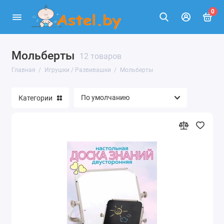
0
Мольберты
Игрушки для малышей
12 товаров
Главная
Игрушки / Развивашки
Мольберты
Игрушки для девочек
Категории
Игрушки для мальчиков
Игровые наборы / Профессии
Игрушки на р/у (радиоуправлении)
Карусель на кроватку
Конструктор
Активный отдых / Прыгуны животные