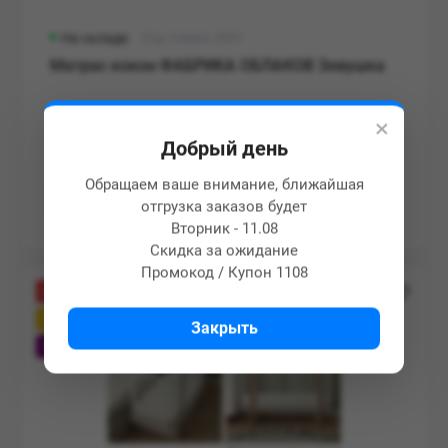
На складе
Код товара: 0001
Матрас кокон ФАБРИКА ОБЛАКОВ Зевушка
×
Добрый день
250 руб
Обращаем ваше внимание, ближайшая
Купить
отгрузка заказов будет
Вторник - 11.08
Скидка за ожидание
Промокод / Купон 1108
Акция
Популярный
Закрыть
Хит продаж