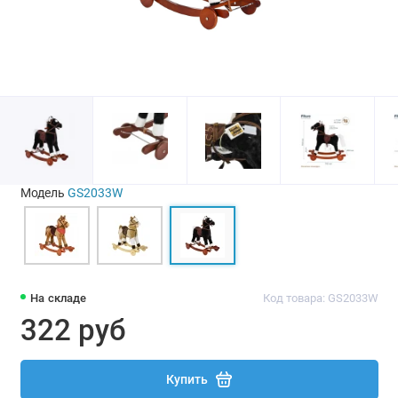
Модель
GS2033W
На складе
Код товара: GS2033W
322 руб
Купить