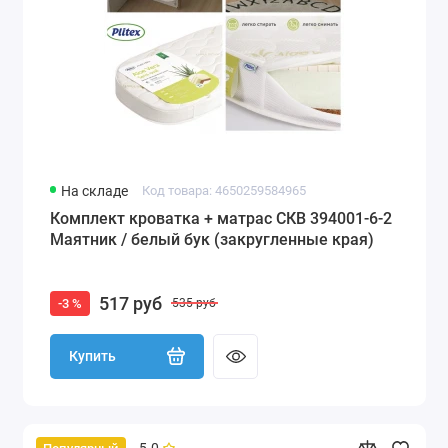
На складе
Код товара: 4650259584965
Комплект кроватка + матрас СКВ 394001-6-2
Маятник / белый бук (закругленные края)
517 руб
-3 %
535 руб
Купить