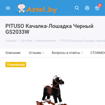
0
PITUSO Качалка-Лошадка Черный
GS2033W
Главная
Каталки / Электромобили
PITUSO Качалка-Лошадка Черны
Описание
Отзывы
0
Вопросы и ответы
0
СТОИМО
Популярный