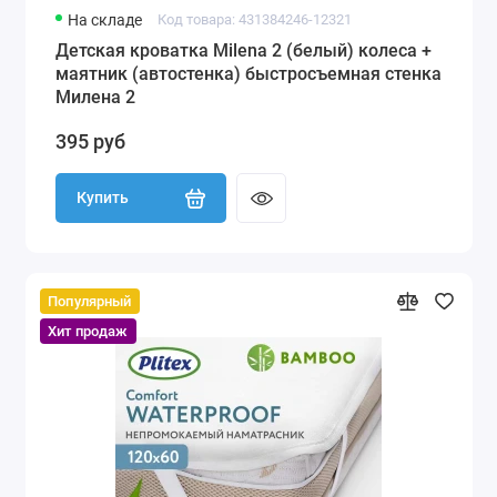
На складе
Код товара: 431384246-12321
Детская кроватка Milena 2 (белый) колеса +
маятник (автостенка) быстросъемная стенка
Милена 2
395 руб
Купить
Популярный
Хит продаж