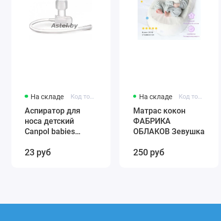
На складе
Код товара: 56/007
На складе
Код товара: 0001
Аспиратор для
Матрас кокон
носа детский
ФАБРИКА
Canpol babies
ОБЛАКОВ Зевушка
(силиконовый)
23 руб
250 руб
56/007