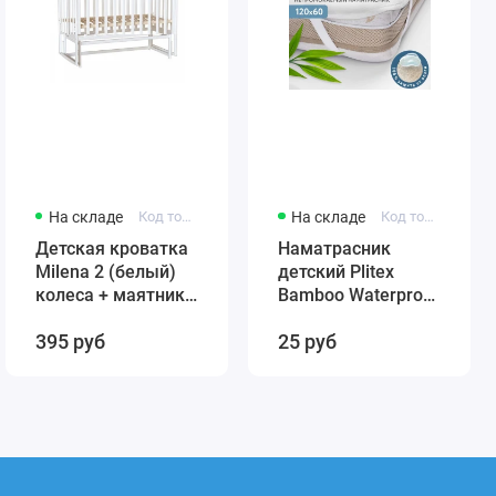
На складе
Код товара: 431384246-12321
На складе
Код товара: 4811599005859
Детская кроватка
Наматрасник
Milena 2 (белый)
детский Plitex
колеса + маятник
Bamboo Waterproof
(автостенка)
Comfort 120х60
395 руб
25 руб
быстросъемная
арт. НН-02.1
стенка Милена 2
(резинка по углам)