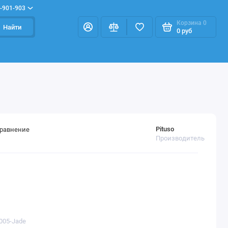
-901-903
Корзина
0
Найти
0 руб
Pituso
сравнение
Производитель
005-Jade