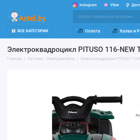
Instagram
Viber
Дос
Оплата
Халва и 
ВСЕ КАТЕГОРИИ
Электроквадроцикл PITUSO 116-NEW Т
Главная
Каталки / Электромобили
Электроквадроцикл PITUSO 116-