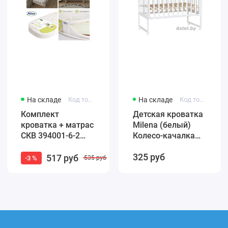
На складе
Код товара: 4650259584965
На складе
Код товара: F002-01
Комплект
Детская кроватка
кроватка + матрас
Milena (белый)
СКВ 394001-6-2
Колесо-качалка
Маятник / белый
(автостенка)
325 руб
бук (закругленные
быстросъемная
517 руб
-3 %
535 руб
края)
стенка Милена