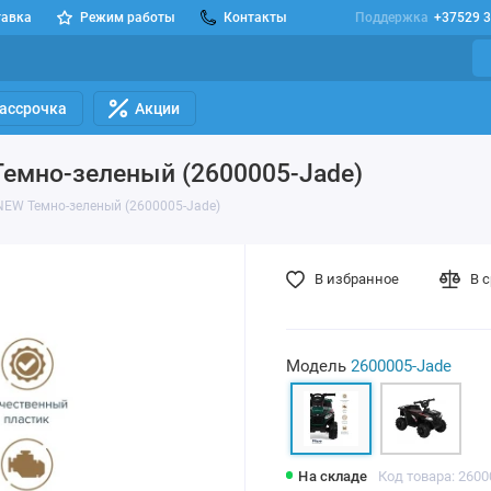
тавка
Режим работы
Контакты
Поддержка
+37529 3
Рассрочка
Акции
емно-зеленый (2600005-Jade)
NEW Темно-зеленый (2600005-Jade)
В избранное
В 
Модель
2600005-Jade
На складе
Код товара: 2600