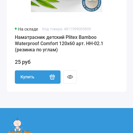
На складе
Код товара: 4811599005859
Наматрасник детский Plitex Bamboo
Waterproof Comfort 120х60 арт. НН-02.1
(резинка по углам)
25 руб
Купить