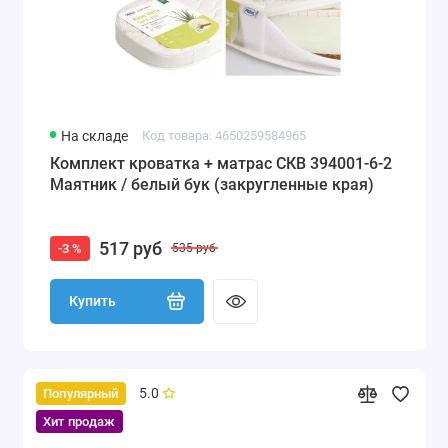
На складе
Код товара: 4650259584965
Комплект кроватка + матрас СКВ 394001-6-2
Маятник / белый бук (закругленные края)
517 руб
-3 %
535 руб
Купить
5.0
Популярный
Хит продаж