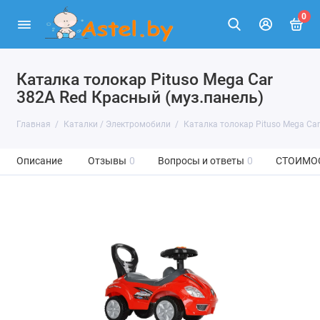
0
Каталка толокар Pituso Mega Car
382A Red Красный (муз.панель)
Главная
Каталки / Электромобили
Каталка толокар Pituso Mega Car
Описание
Отзывы
0
Вопросы и ответы
0
СТОИМО