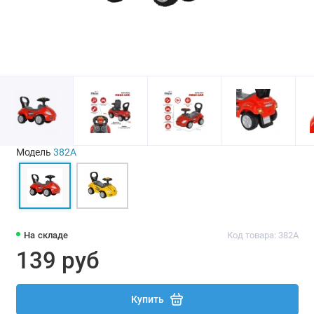
Модель
382A
На складе
Код товара: 382A
139 руб
Купить