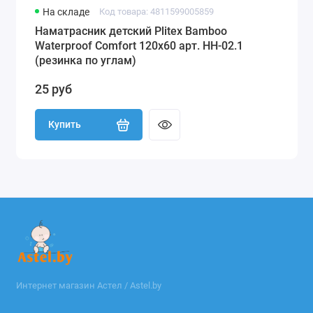
На складе
Код товара: 4811599005859
Наматрасник детский Plitex Bamboo
Waterproof Comfort 120х60 арт. НН-02.1
(резинка по углам)
25 руб
Купить
Интернет магазин Астел / Astel.by