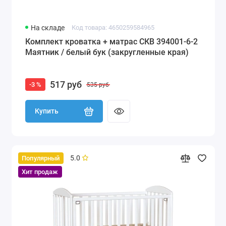
На складе
Код товара: 4650259584965
Комплект кроватка + матрас СКВ 394001-6-2
Маятник / белый бук (закругленные края)
517 руб
-3 %
535 руб
Купить
5.0
Популярный
Хит продаж