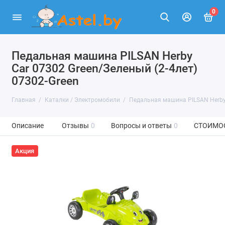
0
Педальная машина PILSAN Herby
Car 07302 Green/Зеленый (2-4лет)
07302-Green
Главная
Каталки / Электромобили
Педальная машина PILSAN Herby 
Описание
Отзывы
0
Вопросы и ответы
0
СТОИМО
Акция