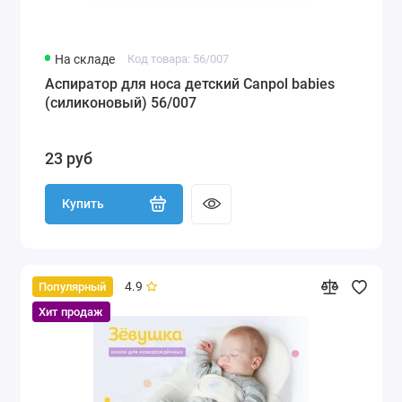
На складе
Код товара: 56/007
Аспиратор для носа детский Canpol babies
(силиконовый) 56/007
23 руб
Купить
4.9
Популярный
Хит продаж