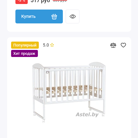
517 руб
-3 %
535 руб
Купить
5.0
Популярный
Хит продаж