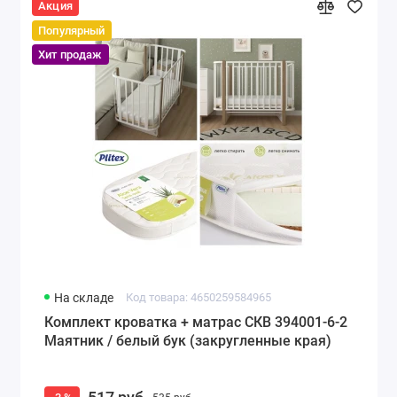
Акция
Популярный
Хит продаж
На складе
Код товара: 4650259584965
Комплект кроватка + матрас СКВ 394001-6-2
Маятник / белый бук (закругленные края)