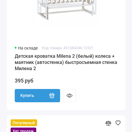
На складе
Код товара: 431384246-12321
Детская кроватка Milena 2 (белый) колеса +
маятник (автостенка) быстросъемная стенка
Милена 2
395 руб
Купить
Популярный
Хит продаж