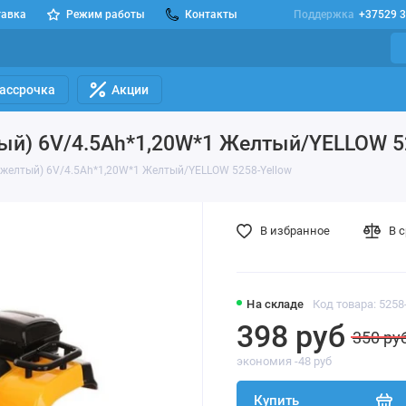
тавка
Режим работы
Контакты
Поддержка
+37529 3
Рассрочка
Акции
тый) 6V/4.5Ah*1,20W*1 Желтый/YELLOW 5
(желтый) 6V/4.5Ah*1,20W*1 Желтый/YELLOW 5258-Yellow
В избранное
В 
На складе
Код товара: 5258
398 руб
350 ру
экономия -48 руб
Купить