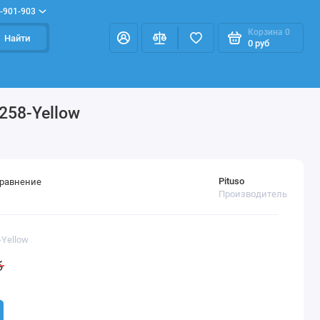
-901-903
Корзина
0
Найти
0 руб
258-Yellow
Pituso
сравнение
Производитель
-Yellow
б