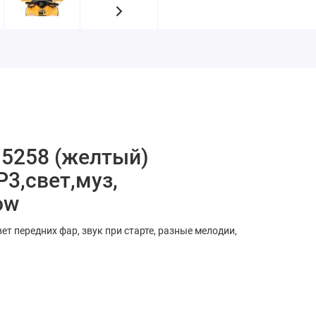
 5258 (желтый)
P3,свет,муз,
ow
вет передних фар, звук при старте, разные мелодии,