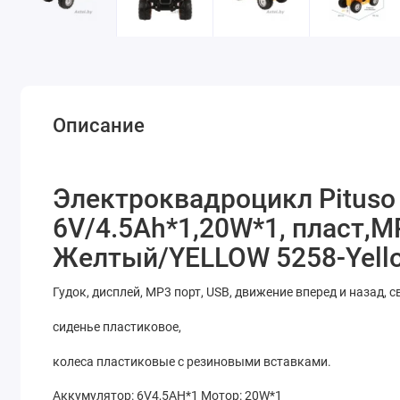
Описание
Электроквадроцикл Pituso
6V/4.5Ah*1,20W*1, пласт,M
Желтый/YELLOW 5258-Yell
Гудок, дисплей, МР3 порт, USB, движение вперед и назад, с
сиденье пластиковое,
колеса пластиковые с резиновыми вставками.
Аккумулятор: 6V4,5AH*1 Мотор: 20W*1