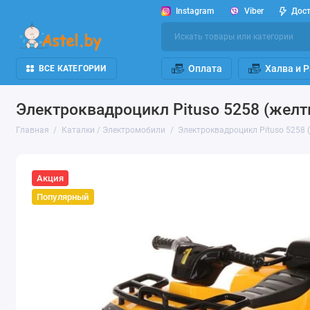
Instagram
Viber
Дос
Оплата
Халва и 
ВСЕ КАТЕГОРИИ
Электроквадроцикл Pituso 5258 (жел
Главная
Каталки / Электромобили
Электроквадроцикл Pituso 5258 
Акция
Популярный