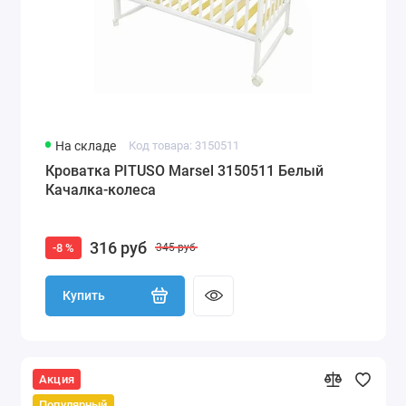
На складе
Код товара: 3150511
Кроватка PITUSO Marsel 3150511 Белый
Качалка-колеса
316 руб
-8 %
345 руб
Купить
Акция
Популярный