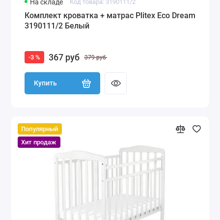
На складе
Код товара: 3190111/2
Комплект кроватка + матрас Plitex Eco Dream
3190111/2 Белый
367 руб
-3 %
379 руб
Купить
Популярный
Хит продаж