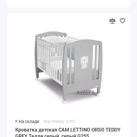
На складе
Код товара: G255
Кроватка детская CAM LETTINO ORSO TEDDY
GREY Тедди серый, серый G255