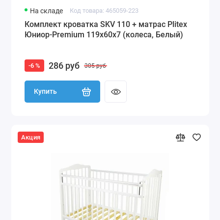
На складе
Код товара: 465059-223
Комплект кроватка SKV 110 + матрас Plitex
Юниор-Premium 119x60x7 (колеса, Белый)
286 руб
-6 %
305 руб
Купить
Акция