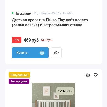
На складе
Код товара: 4680175832475
Детская кроватка Pituso Tiny лайт колесо
(белая аляска) быстросъемная стенка
469 руб
-9 %
515 руб
Купить
Популярный
Хит продаж