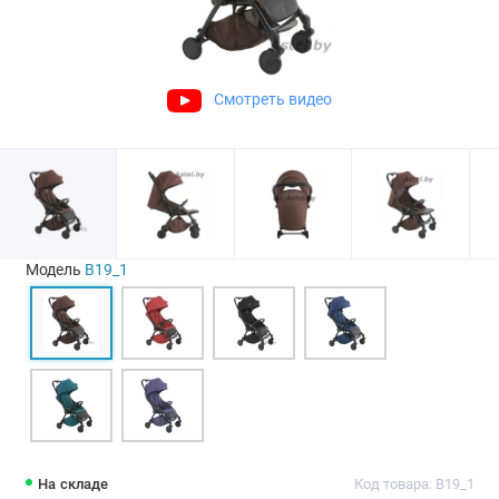
Смотреть видео
Модель
B19_1
На складе
Код товара: B19_1