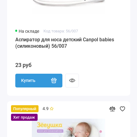
На складе
Код товара: 56/007
Аспиратор для носа детский Canpol babies
(силиконовый) 56/007
23 руб
Купить
4.9
Популярный
Хит продаж