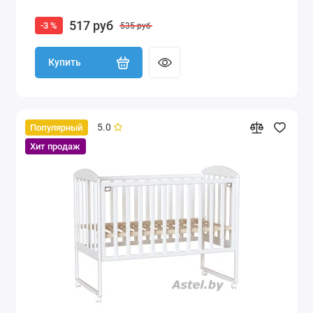
517 руб
-3 %
535 руб
Купить
5.0
Популярный
Хит продаж