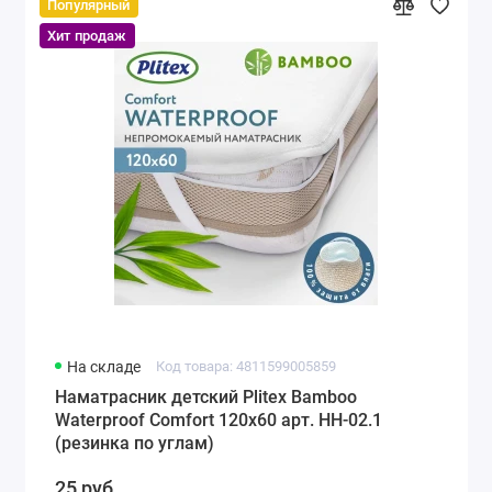
Популярный
Хит продаж
На складе
Код товара: 4811599005859
Наматрасник детский Plitex Bamboo
Waterproof Comfort 120х60 арт. НН-02.1
(резинка по углам)
25 руб