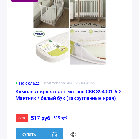
На складе
Код товара: 4650259584965
Комплект кроватка + матрас СКВ 394001-6-2
Маятник / белый бук (закругленные края)
517 руб
-3 %
535 руб
Купить