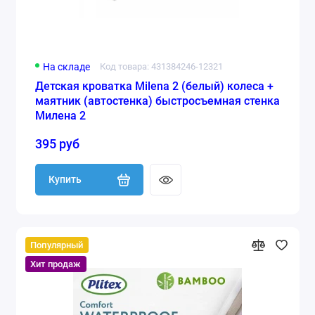
На складе
Код товара: 431384246-12321
Детская кроватка Milena 2 (белый) колеса +
маятник (автостенка) быстросъемная стенка
Милена 2
395 руб
Купить
Популярный
Хит продаж