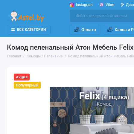
Instagram
Viber
Дос
Оплата
Халва и 
ВСЕ КАТЕГОРИИ
Комод пеленальный Атон Мебель Felix
Главная
Комоды / Пеленание
Комод пеленальный Атон Мебель Feli
Акция
Популярный