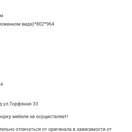
м.
зложенном виде)*802*964
ка
д ул.Торфяная 33
борку мебели не осуществляет!
тельно отличаться от оригинала в зависимости от