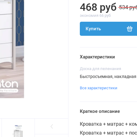
468 руб
534 ру
экономия 66 руб
Купить
Характеристики
Доска для пеленания
Быстросъемная, накладная
Все характеристики
Краткое описание
Кроватка + матрас + к
Кроватка + матрас + по