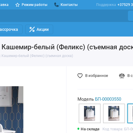
тавка
Режим работы
Контакты
Поддержка
+37529 3
Рассрочка
Акции
 Кашемир-белый (Феликс) (съемная дос
x Кашемир-белый (Феликс) (съемная доска)
В избранное
В 
Модель
БП-00003550
На складе
Код товара: БП-