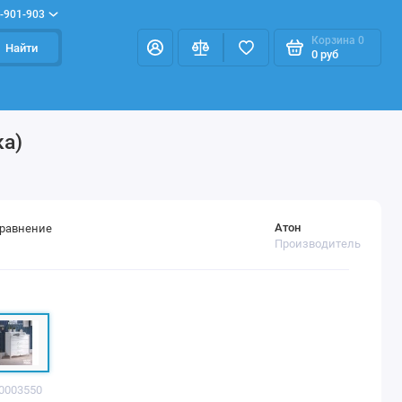
-901-903
Корзина
0
Найти
0 руб
ка)
Атон
сравнение
Производитель
00003550