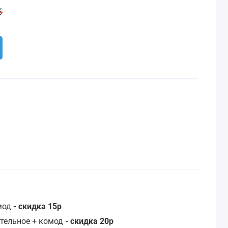
б
омод
- скидка 15р
стельное + комод
- скидка 20р