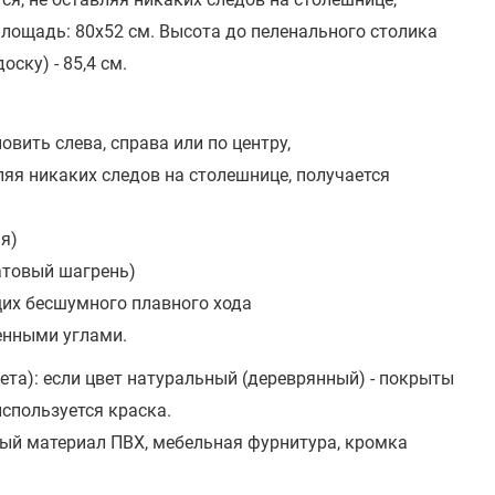
лощадь: 80х52 см.
Высота до пеленального столика
ску) - 85,4 см.
вить слева, справа или по центру,
ляя никаких следов на столешнице, получается
ая)
атовый шагрень)
их бесшумного плавного хода
енными углами.
ета): если цвет натуральный (дереврянный) - покрыты
используется краска.
ый материал ПВХ, мебельная фурнитура, кромка