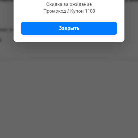
Скидка за ожидание
Промокод / Купон 1108
Закрыть
ная, накладная
й