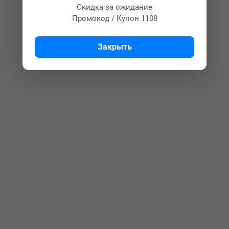
Скидка за ожидание
Промокод / Купон 1108
Закрыть