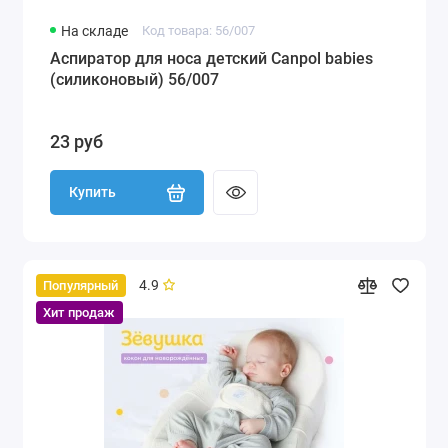
На складе
Код товара: 56/007
Аспиратор для носа детский Canpol babies
(силиконовый) 56/007
23 руб
Купить
4.9
Популярный
Хит продаж