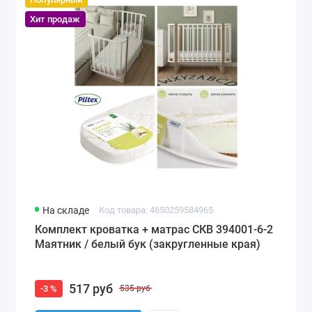
Хит продаж
На складе
Код товара: 4650259584965
Комплект кроватка + матрас СКВ 394001-6-2
Маятник / белый бук (закругленные края)
517 руб
-3 %
535 руб