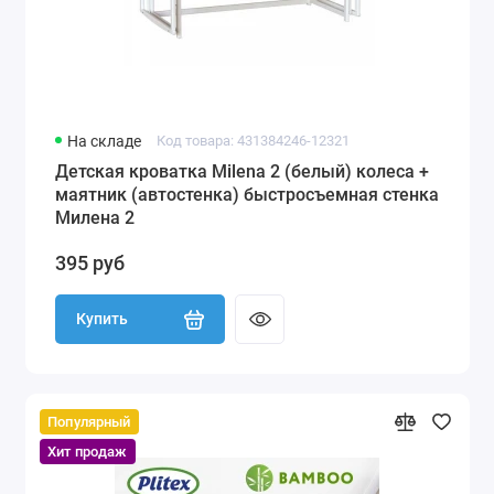
На складе
Код товара: 431384246-12321
Детская кроватка Milena 2 (белый) колеса +
маятник (автостенка) быстросъемная стенка
Милена 2
395 руб
Купить
Популярный
Хит продаж