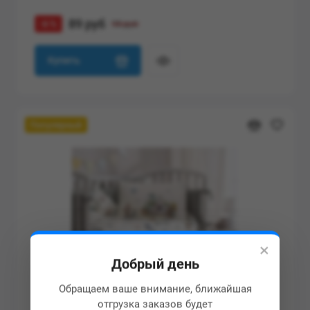
89 руб
-6 %
95 руб
Купить
Популярный
×
Добрый день
Обращаем ваше внимание, ближайшая
отгрузка заказов будет