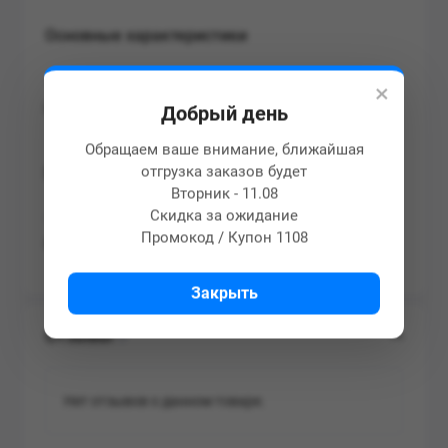
Основные характеристики
Цвет
×
розовый
Добрый день
Обращаем ваше внимание, ближайшая
отгрузка заказов будет
Постельное
Вторник - 11.08
Скидка за ожидание
Производитель
Промокод / Купон 1108
Perina
Закрыть
Отзывы
0
Нет отзывов о данном товаре.