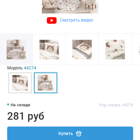
Смотреть видео
Модель
44274
На складе
Код товара: 44274
281 руб
Купить