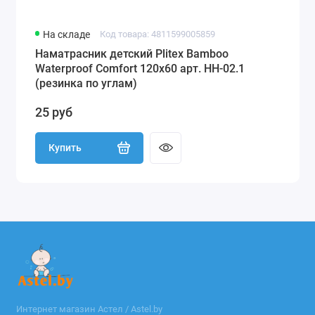
На складе
Код товара: 4811599005859
Наматрасник детский Plitex Bamboo
Waterproof Comfort 120х60 арт. НН-02.1
(резинка по углам)
25 руб
Купить
Интернет магазин Астел / Astel.by