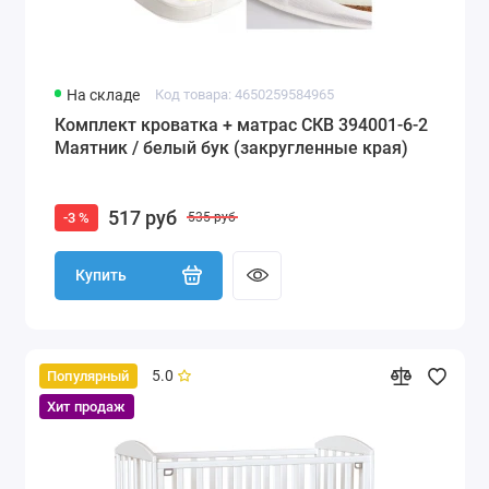
На складе
Код товара: 4650259584965
Комплект кроватка + матрас СКВ 394001-6-2
Маятник / белый бук (закругленные края)
517 руб
-3 %
535 руб
Купить
5.0
Популярный
Хит продаж