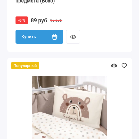
предмета (Бохо)
89 руб
-6 %
95 руб
Купить
Популярный