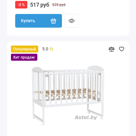
517 руб
-3 %
535 руб
Купить
5.0
Популярный
Хит продаж