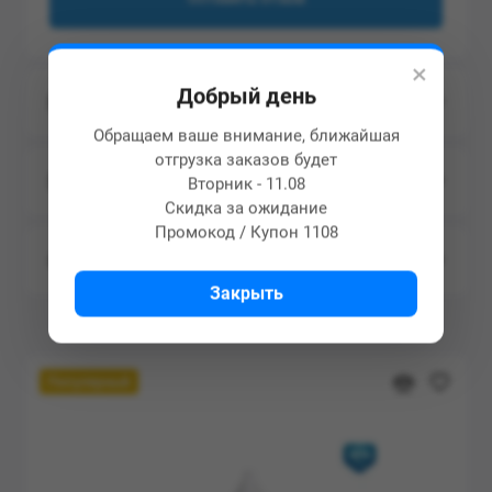
×
Добрый день
Вопросы и ответы
0
Обращаем ваше внимание, ближайшая
отгрузка заказов будет
Гарантия
Вторник - 11.08
Скидка за ожидание
Промокод / Купон 1108
СТОИМОСТЬ ДОСТАВКИ
Закрыть
Популярный