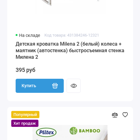
На складе
Код товара: 431384246-12321
Детская кроватка Milena 2 (белый) колеса +
маятник (автостенка) быстросъемная стенка
Милена 2
395 руб
Купить
Популярный
Хит продаж