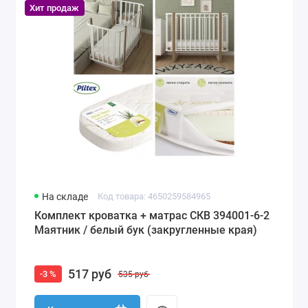
Хит продаж
На складе
Код товара: 4650259584965
Комплект кроватка + матрас СКВ 394001-6-2
Маятник / белый бук (закругленные края)
517 руб
-3 %
535 руб