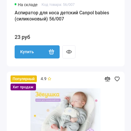
На складе
Код товара: 56/007
Аспиратор для носа детский Canpol babies
(силиконовый) 56/007
23 руб
Купить
4.9
Популярный
Хит продаж