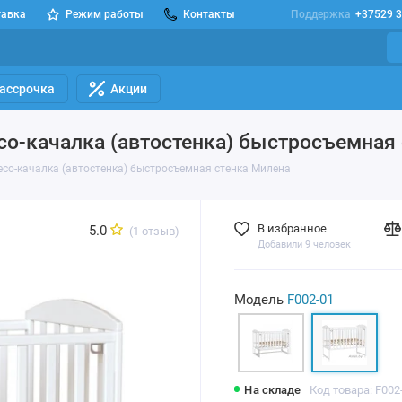
тавка
Режим работы
Контакты
Поддержка
+37529 3
Рассрочка
Акции
есо-качалка (автостенка) быстросъемная
лесо-качалка (автостенка) быстросъемная стенка Милена
В избранное
5.0
(1 отзыв)
Добавили 9 человек
Модель
F002-01
На складе
Код товара: F002