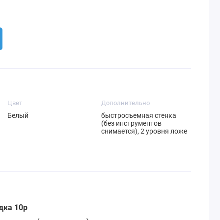
Цвет
Дополнительно
Белый
быстросъемная стенка
(без инструментов
снимается), 2 уровня ложе
идка 10р