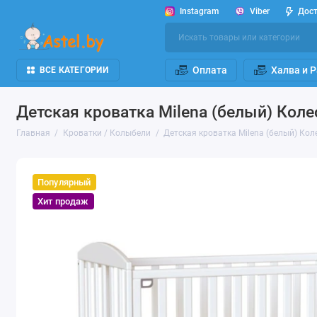
Instagram
Viber
Дос
Оплата
Халва и 
ВСЕ КАТЕГОРИИ
Детская кроватка Milena (белый) Кол
Главная
Кроватки / Колыбели
Детская кроватка Milena (белый) Ко
Популярный
Хит продаж