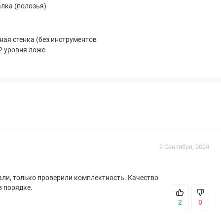
алка (полозья)
ая стенка (без инструментов
 2 уровня ложе
9 Сентября, 2024
рали, только проверили комплектность. Качество
в порядке.
2
0