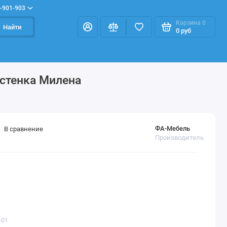
-901-903
Корзина
0
Найти
0 руб
 стенка Милена
ФА-Мебель
В сравнение
Производитель
-01