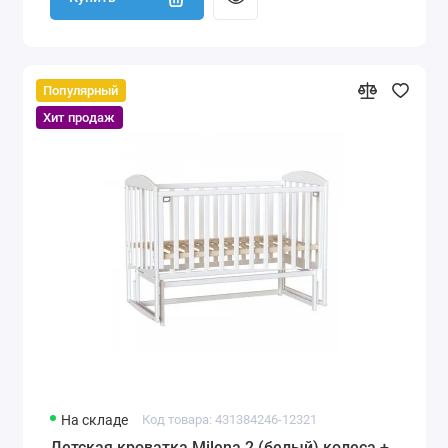
Популярный
Хит продаж
На складе
Код товара: 431384246-12321
Детская кроватка Milena 2 (белый) колеса +