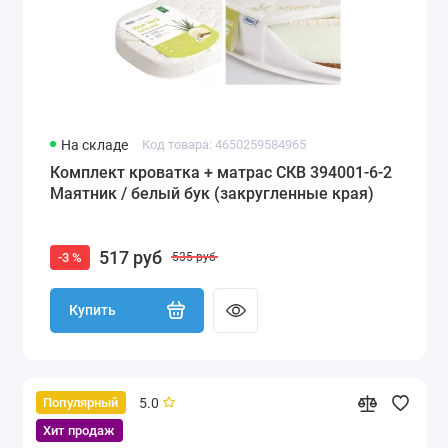
На складе
Код товара: 4650259584965
Комплект кроватка + матрас СКВ 394001-6-2
Маятник / белый бук (закругленные края)
517 руб
-3 %
535 руб
Купить
5.0
Популярный
Хит продаж