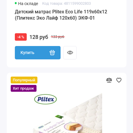
На складе
Код товара: 4811599002803
Детский матрас Plitex Eco Life 119x60x12
(Плитекс Эко Лайф 120х60) ЭКФ-01
128 руб
-4 %
133 руб
Купить
Популярный
Хит продаж