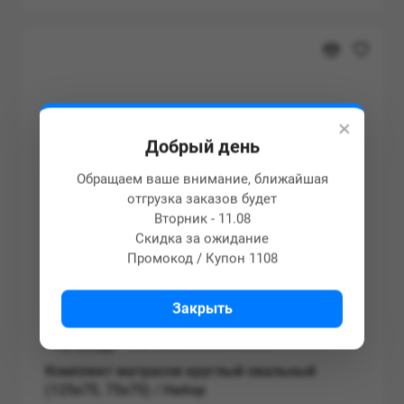
×
Добрый день
Обращаем ваше внимание, ближайшая
отгрузка заказов будет
Вторник - 11.08
Скидка за ожидание
Промокод / Купон 1108
Закрыть
На складе
Код товара: 2003671000001
Комплект матрасов круглый овальный
(125х75, 75х75) / Набор