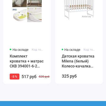
На складе
Код товара: 4650259584965
На складе
Код товара: F002-01
Комплект
Детская кроватка
кроватка + матрас
Milena (белый)
СКВ 394001-6-2
Колесо-качалка
Маятник / белый
(автостенка)
325 руб
бук (закругленные
быстросъемная
517 руб
-3 %
535 руб
края)
стенка Милена