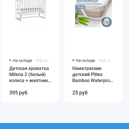
На складе
Код товара: 431384246-12321
На складе
Код товара: 4811599005859
Детская кроватка
Наматрасник
Milena 2 (белый)
детский Plitex
колеса + маятник
Bamboo Waterproof
(автостенка)
Comfort 120х60
395 руб
25 руб
быстросъемная
арт. НН-02.1
стенка Милена 2
(резинка по углам)