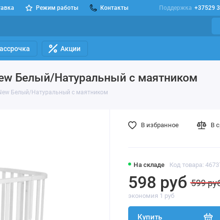
тавка
Режим работы
Контакты
Поддержка
+37529 3
Рассрочка
Акции
 New Белый/Натуральный с маятником
o New Белый/Натуральный с маятником
В избранное
В 
На складе
Код товара: 467
598 руб
599 ру
экономия 1 руб
Купить