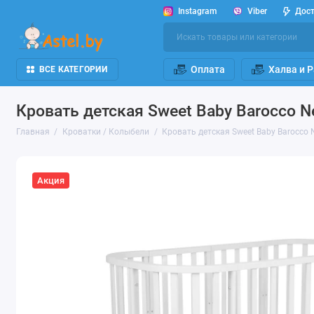
Instagram
Viber
Дос
Оплата
Халва и 
ВСЕ КАТЕГОРИИ
Кровать детская Sweet Baby Barocco
Главная
Кроватки / Колыбели
Кровать детская Sweet Baby Barocc
Акция