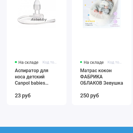
На складе
Код товара: 56/007
На складе
Код товара: 0001
Аспиратор для
Матрас кокон
носа детский
ФАБРИКА
Canpol babies
ОБЛАКОВ Зевушка
(силиконовый)
23 руб
250 руб
56/007