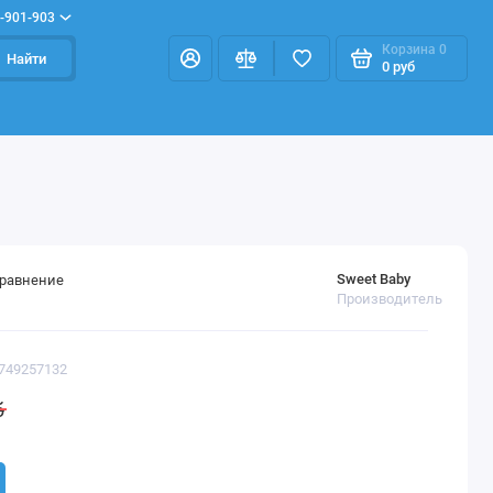
-901-903
Корзина
0
Найти
0 руб
Sweet Baby
сравнение
Производитель
3749257132
б