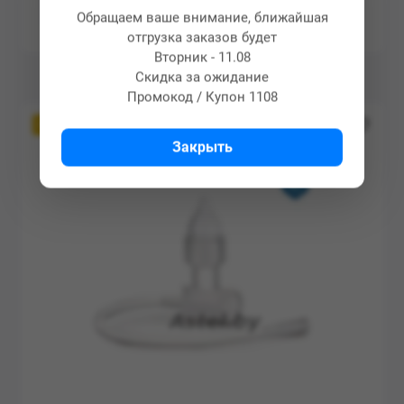
Купить
Обращаем ваше внимание, ближайшая
отгрузка заказов будет
Вторник - 11.08
Скидка за ожидание
Промокод / Купон 1108
Популярный
Закрыть