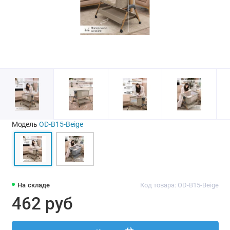
Модель
OD-B15-Beige
На складе
Код товара: OD-B15-Beige
462 руб