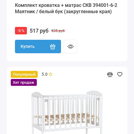
Комплект кроватка + матрас СКВ 394001-6-2
Маятник / белый бук (закругленные края)
517 руб
-3 %
535 руб
Купить
5.0
Популярный
Хит продаж